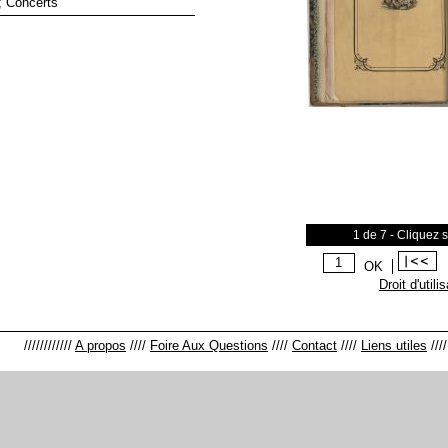
; Concerts
1 de 7 - Cliquez 
OK
Droit d'utili
////////////
A propos
////
Foire Aux Questions
////
Contact
////
Liens utiles
///