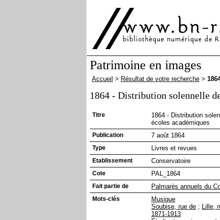
Patrimoine en images
Accueil
>
Résultat de votre recherche
>
1864
1864 - Distribution solennelle d
Titre
1864 - Distribution sole
écoles académiques
Publication
7 août 1864
Type
Livres et revues
Etablissement
Conservatoire
Cote
PAL_1864
Fait partie de
Palmarès annuels du Co
Mots-clés
Musique
Soubise, rue de
;
Lille, 
1871-1913