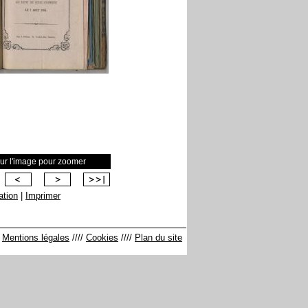
sur l'image pour zoomer
sation
|
Imprimer
/
Mentions légales
////
Cookies
////
Plan du site