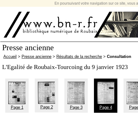
En poursuivant votre navigation sur ce site, vous a
Presse ancienne
Accueil
>
Presse ancienne
>
Résultats de la recherche
>
Consultation
L'Egalité de Roubaix-Tourcoing du 9 janvier 1923
Page 2
Page 1
Page 3
Page 4
Page