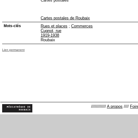
Cartes postales
Cartes postales de Roubaix
Mots-clés
Rues et places
;
Commerces
Cugnot, rue
1919-1938
Roubaix
Lien permanent
////////////
A propos
////
Foir