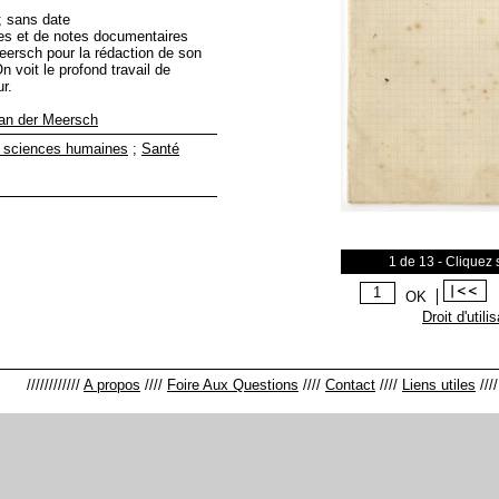
; sans date
es et de notes documentaires
eersch pour la rédaction de son
 voit le profond travail de
r.
an der Meersch
t sciences humaines
;
Santé
1 de 13 - Cliquez
OK
Droit d'utili
////////////
A propos
////
Foire Aux Questions
////
Contact
////
Liens utiles
///