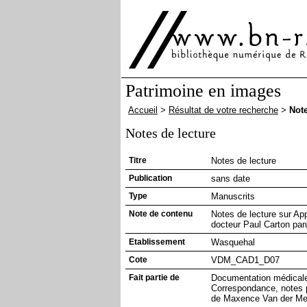
Patrimoine en images
Accueil
>
Résultat de votre recherche
>
Note
Notes de lecture
Titre
Notes de lecture
Publication
sans date
Type
Manuscrits
Note de contenu
Notes de lecture sur Ap
docteur Paul Carton par
Etablissement
Wasquehal
Cote
VDM_CAD1_D07
Fait partie de
Documentation médicale
Correspondance, notes p
de Maxence Van der Me